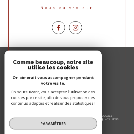
Nous suivre sur
Espace
PROPRIÉTAIRE
Comme beaucoup, notre site
utilise les cookies
Se connecter
On aimerait vous accompagner pendant
votre visite.
En poursuivant, vous acceptez l'utilisation des
cookies par ce site, afin de vous proposer des
contenus adaptés et réaliser des statistiques !
© 2026 | TOUS DROITS RÉSERVÉS | TRADUCTION POWERED BY GOOGLE |
NOS HONORAIRES
PLAN DU SITE
MENTIONS LÉGALES
ADMIN
NOS LIENS
PARAMÉTRER
POLITIQUE RGPD
COOKIES