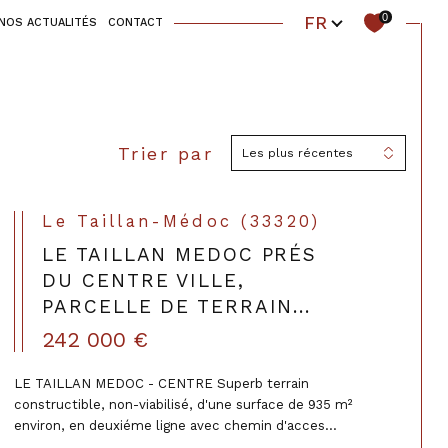
Langue
0
FR
NOS ACTUALITÉS
CONTACT
autres
autres
loués
vendus
loués
Trier par
Les plus récentes
Filtrer
Le Taillan-Médoc (33320)
Réinitialiser les filtres
LE TAILLAN MEDOC PRÉS
DU CENTRE VILLE,
PARCELLE DE TERRAIN...
242 000 €
LE TAILLAN MEDOC - CENTRE Superb terrain
constructible, non-viabilisé, d'une surface de 935 m²
environ, en deuxiéme ligne avec chemin d'acces...