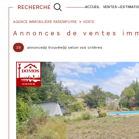
RECHERCHE
ACCUEIL
VENTES
ESTIMATI
locaux commerciaux
maisons
maisons
appartements
bureaux
appartem
AGENCE IMMOBILIÈRE PAREMPUYRE
VENTE
Acheter
Lo
Annonces de ventes im
39
annonce(s) trouvée(s) selon vos critères
TYPE DE BIEN
de l'ancien
à l'a
de l'immo pro
de l'