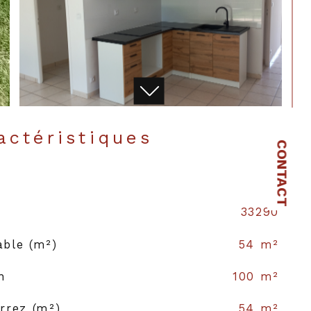
ractéristiques
CONTACT
33290
able (m²)
54 m²
n
100 m²
arrez (m²)
54 m²