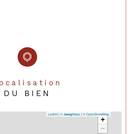
auffage
Individuel
OUI
s
2
rking
2
Est-Ouest
struction
1999
Localisation
able
OUI
DU BIEN
é
NON
NON
Leaflet
|
©
Maps
|
© OpenStreetMap
Jawg
+
−