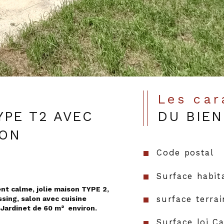
Les ca
PE T2 AVEC
DU BIEN
RON
Code postal
Surface habit
t calme, jolie maison TYPE 2, 
surface terrai
ing, salon avec cuisine 
Jardinet de 60 m²  environ. 
Surface loi C