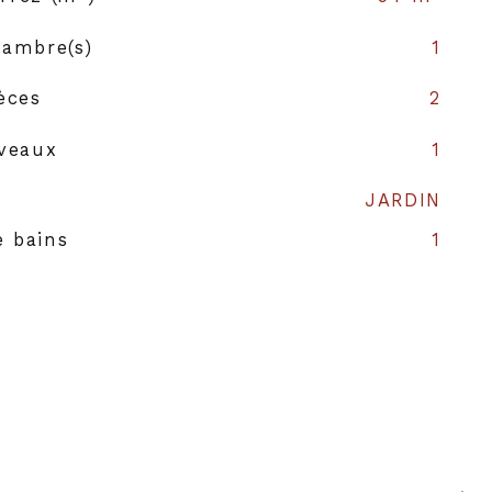
ambre(s)
1
èces
2
veaux
1
JARDIN
e bains
1
Américaine
ne
SEMI-EQUIPEE
ffage
Electrique
ffage
Radiateur