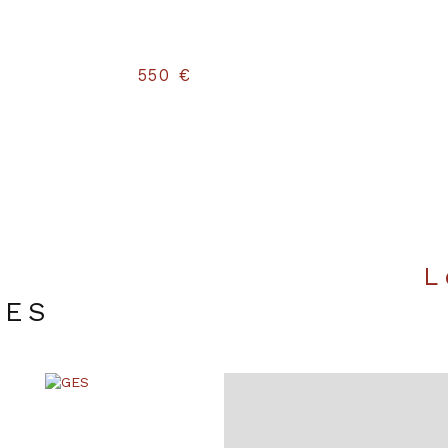
Format de ch
Terrasse
550 €
Murs mitoyen
Nombre de pa
Exposition
Année de con
Terrain piscin
UES
Terrain arbor
Copropriété