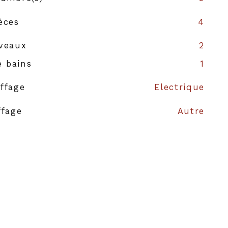
èces
4
veaux
2
e bains
1
ffage
Electrique
ffage
Autre
auffage
Individuel
s
1
struction
1992