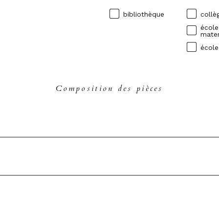
bibliothèque
collè
école
mater
école
Composition des pièces