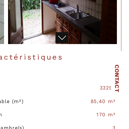
ractéristiques
CONTACT
33290
able (m²)
85,40 m²
n
170 m²
ambre(s)
3