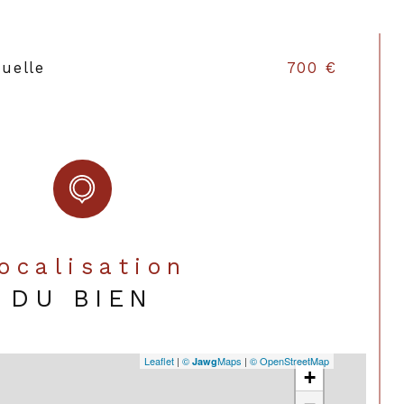
uelle
700 €
Localisation
DU BIEN
Leaflet
|
©
Maps
|
© OpenStreetMap
Jawg
+