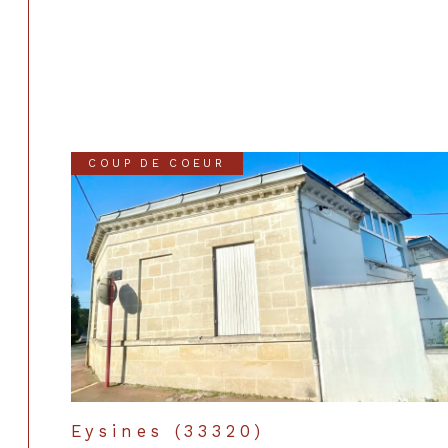
COUP DE COEUR
Eysines (33320)