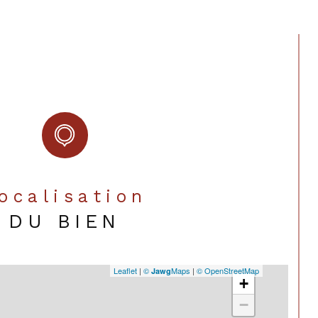
Localisation
DU BIEN
Leaflet
|
©
Maps
|
© OpenStreetMap
Jawg
+
−