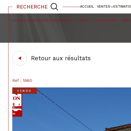
RECHERCHE
ACCUEIL
VENTES
ESTIMATI
locaux commerciaux
maisons
maisons
appartements
bureaux
appartem
AGENCE IMMOBILIÈRE PAREMPUYRE
VENTE
PAREMPUYRE
MAI
Acheter
Lo
1
TYPE DE BIEN
de l'ancien
à l'a
Retour aux résultats
de l'immo pro
de l'
Maison
33290 - Parempuyr
Réf : 1980
VENDU