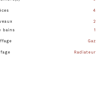
èces
4
veaux
2
e bains
1
ffage
Gaz
ffage
Radiateur
auffage
Individuel
s
2
struction
1800
NON