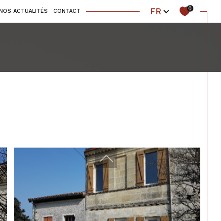
Langue
0
FR
NOS ACTUALITÉS
CONTACT
autres
autres
loués
vendus
loués
Filtrer
Réinitialiser les filtres