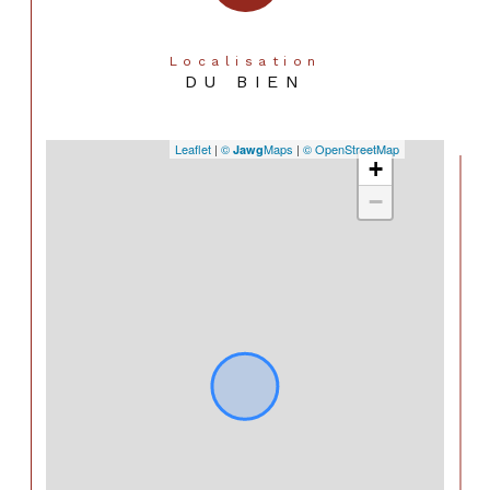
Localisation
DU BIEN
Leaflet
|
©
Maps
|
© OpenStreetMap
Jawg
+
−