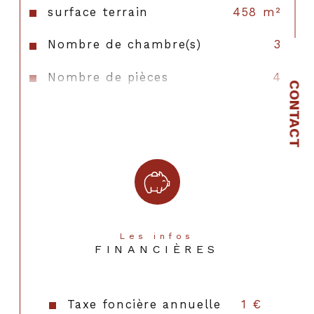
surface terrain
458 m²
Nombre de chambre(s)
3
Nombre de pièces
4
CONTACT
Nb de salle de bains
1
Cuisine
Sans
Mode de chauffage
Electrique
Type de chauffage
Au sol
Format de chauffage
Individuel
Les infos
FINANCIÈRES
Murs mitoyens
1
Année de construction
2019
Taxe foncière annuelle
1 €