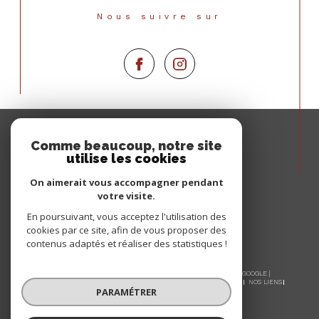
Nous suivre sur
Espace
PROPRIÉTAIRE
Comme beaucoup, notre site
utilise les cookies
Se connecter
On aimerait vous accompagner pendant
votre visite.
En poursuivant, vous acceptez l'utilisation des
cookies par ce site, afin de vous proposer des
contenus adaptés et réaliser des statistiques !
© 2026 | TOUS DROITS RÉSERVÉS | TRADUCTION POWERED BY GOOGLE |
NOS HONORAIRES
PLAN DU SITE
MENTIONS LÉGALES
ADMIN
NOS LIENS
PARAMÉTRER
POLITIQUE RGPD
COOKIES