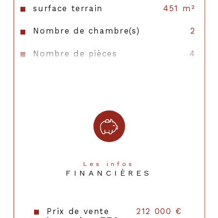
surface terrain
451 m²
Nombre de chambre(s)
2
Nombre de pièces
4
Vue
JARDIN
Nb de salle de bains
1
Cuisine
Séparée
Type de cuisine
SEMI-EQUIPEE
Mode de chauffage
Gaz de ville
Les infos
FINANCIÈRES
Type de
TRAD_TYPE_CHAUFF_CHAUDI
chauffage
Prix de vente
212 000 €
Format de chauffage
Individuel