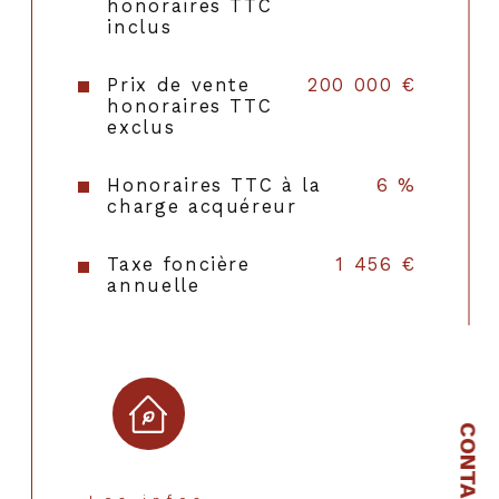
honoraires TTC
inclus
Interphone
NON
Prix de vente
200 000 €
Visiophone
NON
honoraires TTC
exclus
Nombre de garage
1
Honoraires TTC à la
6 %
Année de construction
1948
charge acquéreur
Terrain piscinable
OUI
Taxe foncière
1 456 €
annuelle
Terrain arboré
OUI
Copropriété
NON
CONTACT