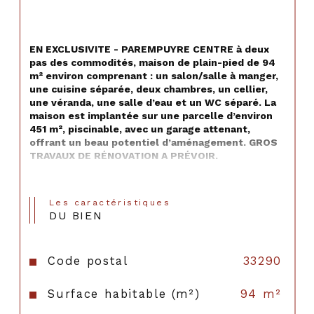
EN EXCLUSIVITE - PAREMPUYRE CENTRE à deux 
pas des commodités, maison de plain-pied de 94 
m² environ comprenant : un salon/salle à manger, 
une cuisine séparée, deux chambres, un cellier, 
une véranda, une salle d’eau et un WC séparé. 
La 
maison est implantée sur une parcelle d’environ 
451 m², piscinable, avec un garage attenant, 
offrant un beau potentiel d’aménagement. 
GROS 
TRAVAUX DE RÉNOVATION A PRÉVOIR.
Informations sur les risques disponibles sur : 
www.georisques.gouv.fr
Les caractéristiques
DU BIEN
Les informations sur les risques auxquels ce bien est 
exposé sont disponibles sur le site 
Géorisques
Code postal
33290
Surface habitable (m²)
94 m²