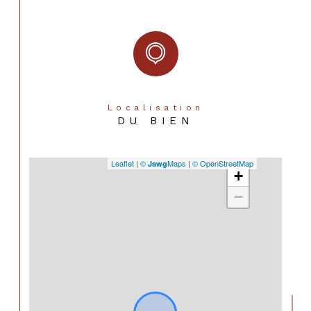
Localisation
DU BIEN
Leaflet
|
©
Maps
|
© OpenStreetMap
Jawg
+
−