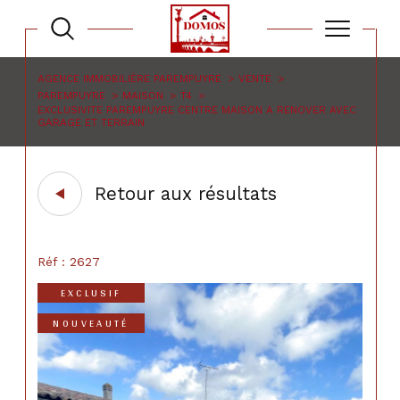
AGENCE IMMOBILIÈRE PAREMPUYRE
VENTE
PAREMPUYRE
MAISON
T4
EXCLUSIVITE PAREMPUYRE CENTRE MAISON A RENOVER AVEC
GARAGE ET TERRAIN
Retour aux résultats
Réf : 2627
EXCLUSIF
NOUVEAUTÉ