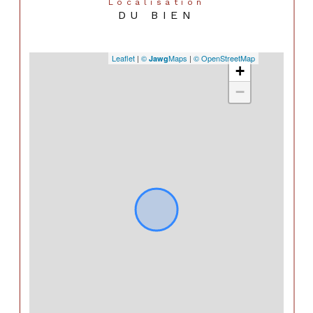
Localisation
DU BIEN
Leaflet
|
©
Maps
|
© OpenStreetMap
Jawg
+
−