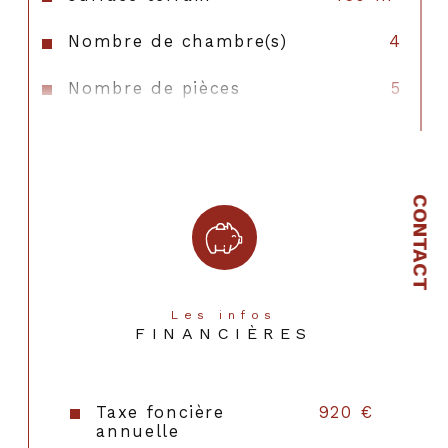
Nombre de chambre(s)
4
Nombre de pièces
5
Nombre de niveaux
2
Nb de salle d'eau
1
CONTACT
Cuisine
Simple
Mode de chauffage
Gaz
Type de chauffage
Radiateur
Les infos
FINANCIÈRES
Format de chauffage
Individuel
Année de construction
1968
Taxe foncière
920 €
annuelle