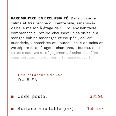
PAREMPUYRE, EN EXCLUSIVITÉ!
 Dans un cadre 
calme et trés proche du centre ville, sans vis-à-
vis,belle maison à étage de 155 m² env habitable, 
comprenant au rez-de-chaussée: un salon/salle à 
manger, cuisine amenagée et équipée , cellier/ 
buanderie, 2 chambres et 1 bureau, salle de bains et 
wc séparé et à l'étage: 3 chambres, 1 bureau, deux 
salles d'eau, wc et dégagement. Piscine chauffée 
sous terrasse, une deuxieme terrasse couverte, 
parfaite pour une grande famille, possibilité d'un 
bureau pour profession libérale.
Les caractéristiques
Les informations sur les risques auxquels ce bien est 
DU BIEN
exposé sont disponibles sur le site 
Géorisques
Code postal
33290
Surface habitable (m²)
155 m²