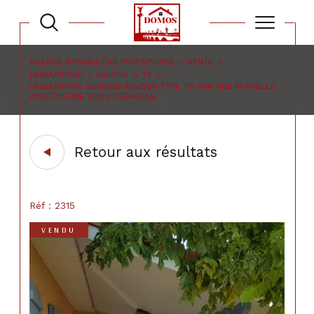
AGENCE IMMOBILIÈRE PAREMPUYRE
VENTE
PAREMPUYRE
MAISON
T6
PAREMPUYRE SUPERBE MAISON TYPE T6 SUR UNE PARCELLE
AVEC PISCINE SOUS TERRASSE
Retour aux résultats
Réf : 2315
VENDU