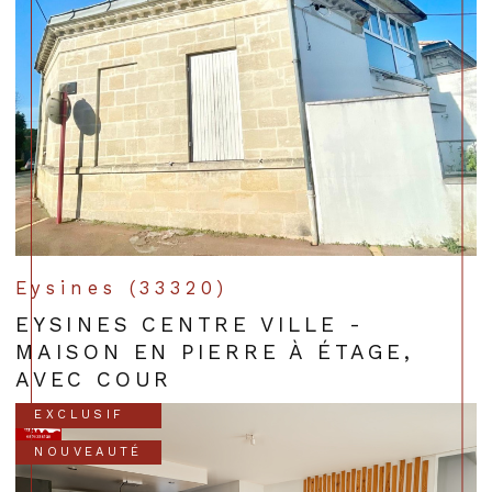
Eysines (33320)
EYSINES CENTRE VILLE -
MAISON EN PIERRE À ÉTAGE,
AVEC COUR
EXCLUSIF
NOUVEAUTÉ