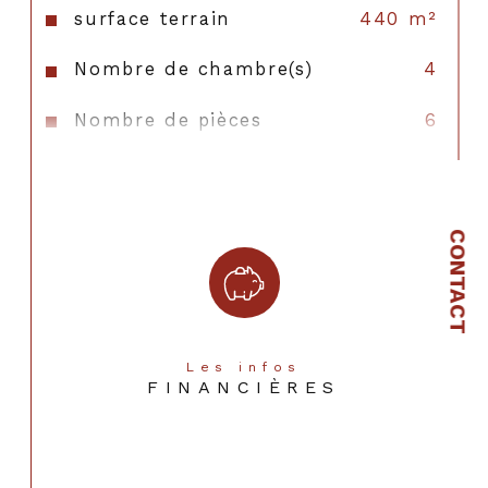
surface terrain
440 m²
Nombre de chambre(s)
4
Nombre de pièces
6
Nombre de niveaux
2
Vue
sans vis a vis
CONTACT
Nb de salle de bains
1
Nb de salle d'eau
2
Cuisine
Séparée
Les infos
FINANCIÈRES
Type de cuisine
Equipée
Mode de chauffage
Gaz