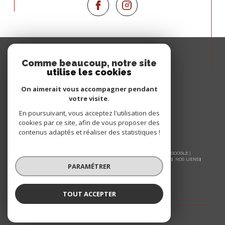
Espace
PROPRIÉTAIRE
Comme beaucoup, notre site
utilise les cookies
Se connecter
On aimerait vous accompagner pendant
votre visite.
En poursuivant, vous acceptez l'utilisation des
cookies par ce site, afin de vous proposer des
contenus adaptés et réaliser des statistiques !
© 2026 | TOUS DROITS RÉSERVÉS | TRADUCTION POWERED BY GOOGLE |
NOS HONORAIRES
PLAN DU SITE
MENTIONS LÉGALES
ADMIN
NOS LIENS
PARAMÉTRER
POLITIQUE RGPD
COOKIES
TOUT ACCEPTER