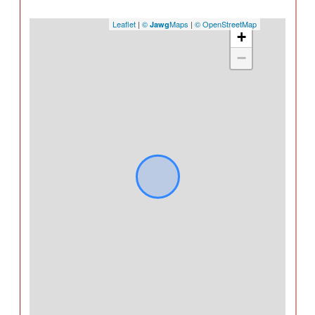
Leaflet
|
©
Maps
|
© OpenStreetMap
Jawg
+
−