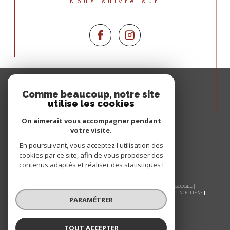
Nous suivre sur
Espace
PROPRIÉTAIRE
Comme beaucoup, notre site
utilise les cookies
Se connecter
On aimerait vous accompagner pendant
votre visite.
En poursuivant, vous acceptez l'utilisation des
cookies par ce site, afin de vous proposer des
contenus adaptés et réaliser des statistiques !
© 2026 | TOUS DROITS RÉSERVÉS | TRADUCTION POWERED BY GOOGLE |
NOS HONORAIRES
PLAN DU SITE
MENTIONS LÉGALES
ADMIN
NOS LIENS
PARAMÉTRER
POLITIQUE RGPD
COOKIES
TOUT ACCEPTER