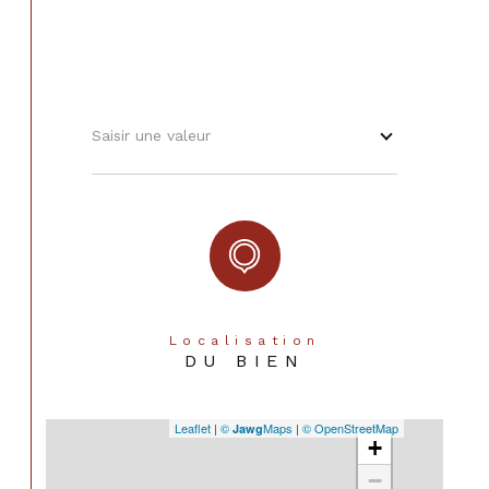
Saisir une valeur
Localisation
DU BIEN
Leaflet
|
©
Maps
|
© OpenStreetMap
Jawg
+
−