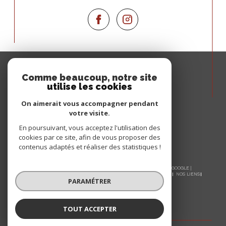
Espace
PROPRIÉTAIRE
Comme beaucoup, notre site
utilise les cookies
Se connecter
On aimerait vous accompagner pendant
votre visite.
En poursuivant, vous acceptez l'utilisation des
cookies par ce site, afin de vous proposer des
contenus adaptés et réaliser des statistiques !
© 2026 | TOUS DROITS RÉSERVÉS | TRADUCTION POWERED BY GOOGLE |
NOS HONORAIRES
PLAN DU SITE
MENTIONS LÉGALES
ADMIN
NOS LIENS
PARAMÉTRER
POLITIQUE RGPD
COOKIES
TOUT ACCEPTER