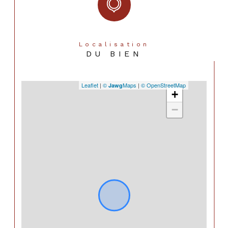
Localisation
DU BIEN
Leaflet
|
©
Maps
|
© OpenStreetMap
Jawg
+
−