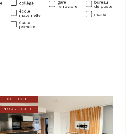
gare
bureau
ue
collège
ferroviaire
de poste
école
mairie
maternelle
école
primaire
EXCLUSIF
NOUVEAUTÉ