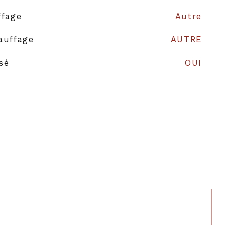
ffage
Autre
auffage
AUTRE
isé
OUI