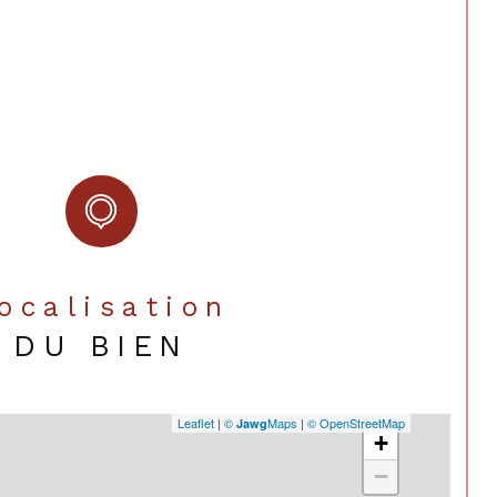
Localisation
DU BIEN
Leaflet
|
©
Maps
|
© OpenStreetMap
Jawg
+
−