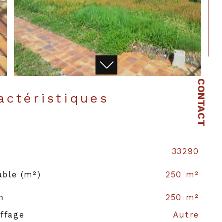
CONTACT
ractéristiques
33290
able (m²)
250 m²
n
250 m²
ffage
Autre