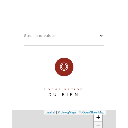
Saisir une valeur
Localisation
DU BIEN
Leaflet
|
©
Maps
|
© OpenStreetMap
Jawg
+
−