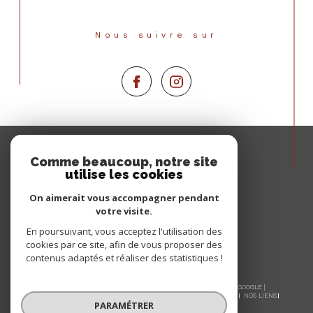
Nous suivre sur
Espace
PROPRIÉTAIRE
Comme beaucoup, notre site
utilise les cookies
Se connecter
On aimerait vous accompagner pendant
votre visite.
En poursuivant, vous acceptez l'utilisation des
cookies par ce site, afin de vous proposer des
contenus adaptés et réaliser des statistiques !
© 2026 | TOUS DROITS RÉSERVÉS | TRADUCTION POWERED BY GOOGLE |
NOS HONORAIRES
PLAN DU SITE
MENTIONS LÉGALES
ADMIN
NOS LIENS
PARAMÉTRER
POLITIQUE RGPD
COOKIES