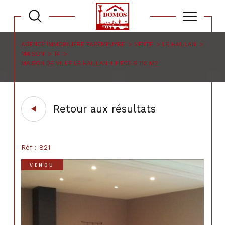
AGENCE IMMOBILIÈRE PAREMPUYRE
VENTE
LE HAILLAN
MAISON
T4
MAISON DE VILLE LE HAILLAN 4 PIECE S 110 M2
Retour aux résultats
Réf : 821
VENDU