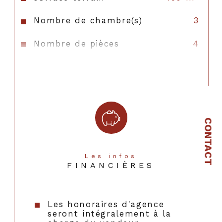
Nombre de chambre(s)
3
Nombre de pièces
4
Nombre de niveaux
2
Nb de salle de bains
1
Nb de salle d'eau
1
CONTACT
Mode de chauffage
Electrique
Type de chauffage
Radiateur
Les infos
FINANCIÈRES
Format de chauffage
Individuel
Murs mitoyens
2
Les honoraires d'agence
seront intégralement à la