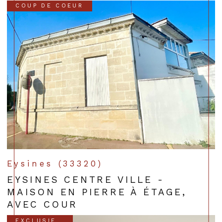
COUP DE COEUR
Eysines (33320)
EYSINES CENTRE VILLE -
MAISON EN PIERRE À ÉTAGE,
AVEC COUR
EXCLUSIF