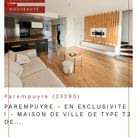
NOUVEAUTÉ
Parempuyre (33290)
PAREMPUYRE - EN EXCLUSIVITE
! - MAISON DE VILLE DE TYPE T3
DE...