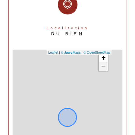
Localisation
DU BIEN
Leaflet
|
©
Maps
|
© OpenStreetMap
Jawg
+
−