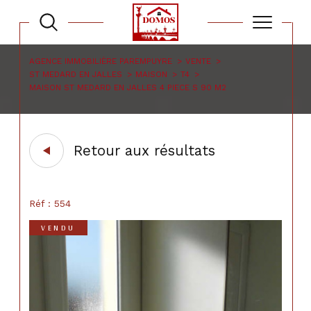
AGENCE IMMOBILIÈRE PAREMPUYRE
VENTE
ST MEDARD EN JALLES
MAISON
T4
MAISON ST MEDARD EN JALLES 4 PIECE S 90 M2
Retour aux résultats
Réf : 554
VENDU