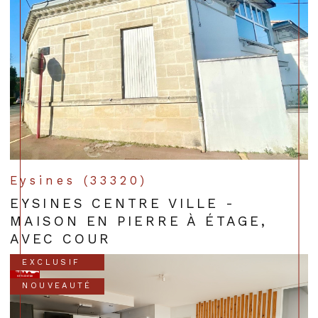
Eysines (33320)
EYSINES CENTRE VILLE -
MAISON EN PIERRE À ÉTAGE,
AVEC COUR
EXCLUSIF
NOUVEAUTÉ