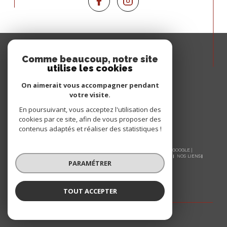
Espace
PROPRIÉTAIRE
Comme beaucoup, notre site
utilise les cookies
Se connecter
On aimerait vous accompagner pendant
votre visite.
En poursuivant, vous acceptez l'utilisation des
cookies par ce site, afin de vous proposer des
contenus adaptés et réaliser des statistiques !
© 2026 | TOUS DROITS RÉSERVÉS | TRADUCTION POWERED BY GOOGLE |
NOS HONORAIRES
PLAN DU SITE
MENTIONS LÉGALES
ADMIN
NOS LIENS
PARAMÉTRER
POLITIQUE RGPD
COOKIES
TOUT ACCEPTER