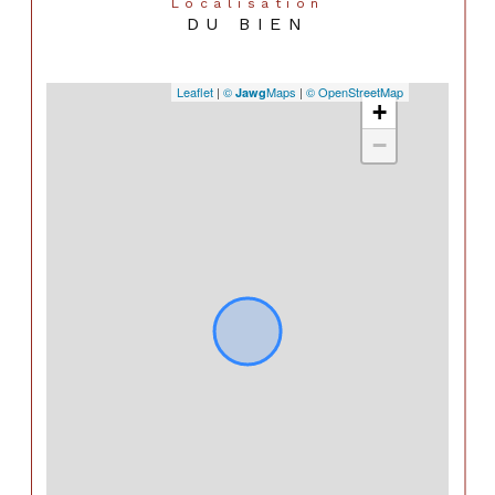
Localisation
DU BIEN
Leaflet
|
©
Maps
|
© OpenStreetMap
Jawg
+
−