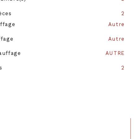
èces
2
ffage
Autre
ffage
Autre
auffage
AUTRE
s
2
struction
1900