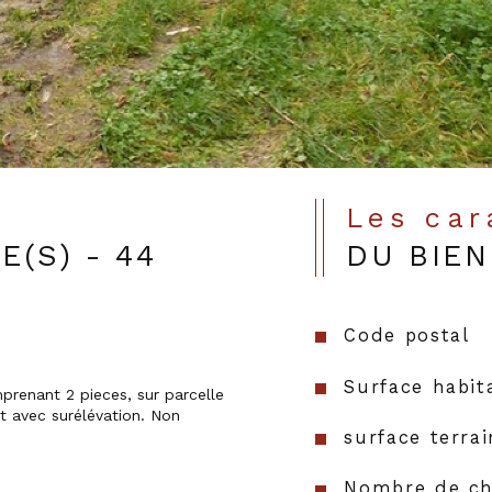
Les ca
E(S) - 44
DU BIEN
Code postal
Surface habit
t avec surélévation. Non 
surface terrai
Nombre de ch