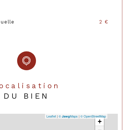
uelle
2 €
Localisation
DU BIEN
Leaflet
|
©
Maps
|
© OpenStreetMap
Jawg
+