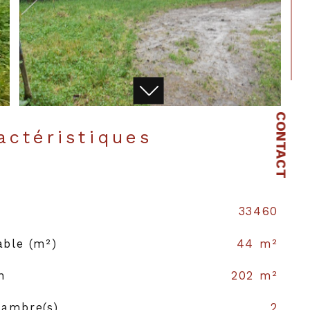
CONTACT
ractéristiques
33460
able (m²)
44 m²
n
202 m²
ambre(s)
2