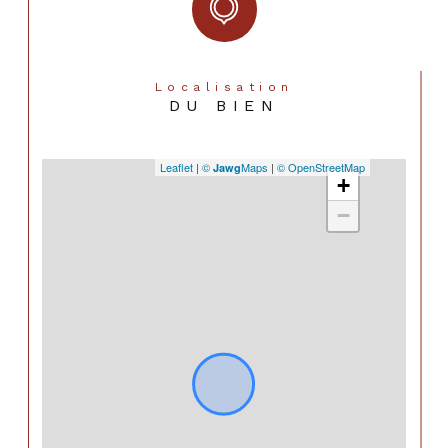
Localisation
DU BIEN
Leaflet
|
©
Maps
|
© OpenStreetMap
Jawg
+
−