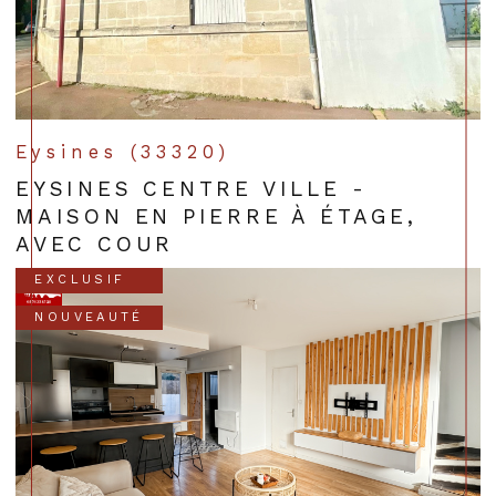
Eysines (33320)
EYSINES CENTRE VILLE -
MAISON EN PIERRE À ÉTAGE,
AVEC COUR
EXCLUSIF
NOUVEAUTÉ