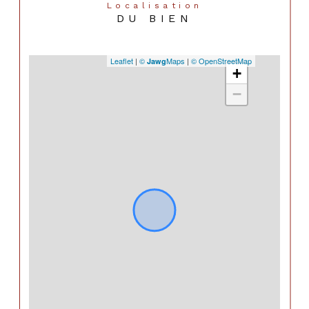
Localisation
DU BIEN
Leaflet
|
©
Maps
|
© OpenStreetMap
Jawg
+
−