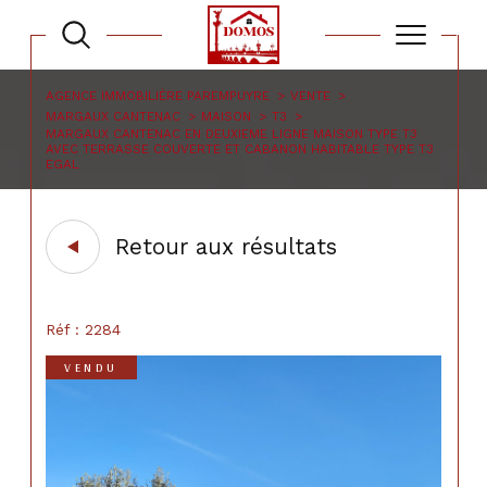
AGENCE IMMOBILIÈRE PAREMPUYRE
VENTE
MARGAUX CANTENAC
MAISON
T3
MARGAUX CANTENAC EN DEUXIEME LIGNE MAISON TYPE T3
AVEC TERRASSE COUVERTE ET CABANON HABITABLE TYPE T3
EGAL
Retour aux résultats
Réf : 2284
VENDU