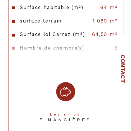
Surface habitable (m²)
64 m²
surface terrain
1 080 m²
Surface loi Carrez (m²)
64,50 m²
Nombre de chambre(s)
2
CONTACT
Nombre de pièces
3
Nombre de niveaux
1
Nb de salle de bains
1
Cuisine
Américaine
Type de cuisine
Equipée
Les infos
FINANCIÈRES
Mode de chauffage
Autre