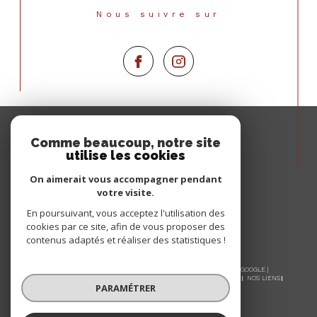
Nous suivre sur
Espace
PROPRIÉTAIRE
Comme beaucoup, notre site
utilise les cookies
Se connecter
On aimerait vous accompagner pendant
votre visite.
En poursuivant, vous acceptez l'utilisation des
cookies par ce site, afin de vous proposer des
contenus adaptés et réaliser des statistiques !
© 2026 | TOUS DROITS RÉSERVÉS | TRADUCTION POWERED BY GOOGLE |
NOS HONORAIRES
PLAN DU SITE
MENTIONS LÉGALES
ADMIN
NOS LIENS
PARAMÉTRER
POLITIQUE RGPD
COOKIES