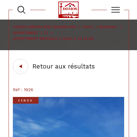
AGENCE IMMOBILIÈRE PAREMPUYRE
VENTE
MERIGNAC
APPARTEMENT
T3
APPARTEMENT MERIGNAC 3 PIECE S 50 54 M2
Retour aux résultats
Réf : 1926
VENDU