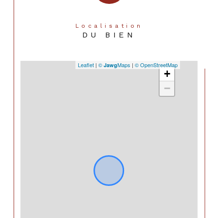
Localisation
DU BIEN
Leaflet
|
©
Maps
|
© OpenStreetMap
Jawg
+
−