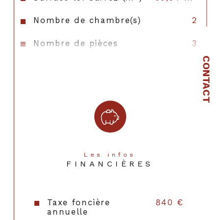
Nombre de chambre(s)
2
Nombre de pièces
3
CONTACT
Etage
3
Nombre de niveaux
1
Nb de salle d'eau
1
Mode de chauffage
Gaz
Type de chauffage
Radiateur
Les infos
FINANCIÈRES
Format de chauffage
Individuel
Interphone
OUI
Taxe foncière
840 €
annuelle