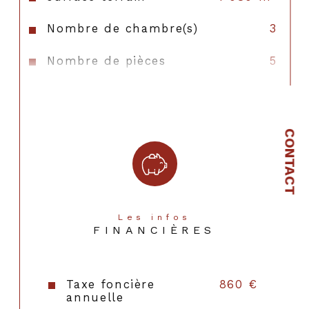
Nombre de chambre(s)
3
Nombre de pièces
5
Nombre de niveaux
1
Nb de salle de bains
1
CONTACT
Nb de salle d'eau
1
Mode de chauffage
Gaz
Type de chauffage
Au sol
Les infos
FINANCIÈRES
Format de chauffage
Individuel
Année de construction
1983
Taxe foncière
860 €
annuelle