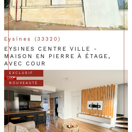
Eysines (33320)
EYSINES CENTRE VILLE -
MAISON EN PIERRE À ÉTAGE,
AVEC COUR
EXCLUSIF
NOUVEAUTÉ