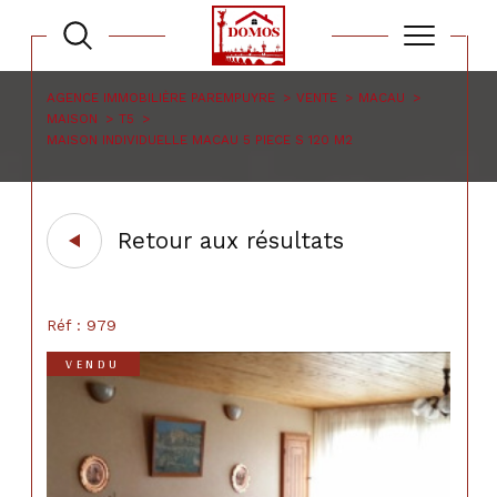
AGENCE IMMOBILIÈRE PAREMPUYRE
VENTE
MACAU
MAISON
T5
MAISON INDIVIDUELLE MACAU 5 PIECE S 120 M2
Retour aux résultats
Réf : 979
VENDU