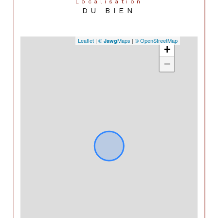
Localisation
DU BIEN
Leaflet
|
©
Maps
|
© OpenStreetMap
Jawg
+
−