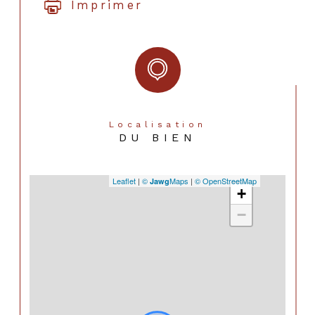
Imprimer
Localisation
DU BIEN
Leaflet
|
©
Maps
|
© OpenStreetMap
Jawg
+
−