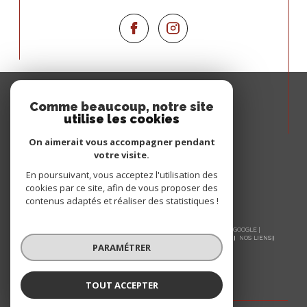
Espace
PROPRIÉTAIRE
Comme beaucoup, notre site
utilise les cookies
Se connecter
On aimerait vous accompagner pendant
votre visite.
En poursuivant, vous acceptez l'utilisation des
cookies par ce site, afin de vous proposer des
contenus adaptés et réaliser des statistiques !
© 2026 | TOUS DROITS RÉSERVÉS | TRADUCTION POWERED BY GOOGLE |
NOS HONORAIRES
PLAN DU SITE
MENTIONS LÉGALES
ADMIN
NOS LIENS
PARAMÉTRER
POLITIQUE RGPD
COOKIES
TOUT ACCEPTER