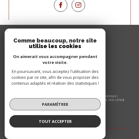
Espace
PROPRIÉTAIRE
Comme beaucoup, notre site
utilise les cookies
Se connecter
On aimerait vous accompagner pendant
votre visite.
En poursuivant, vous acceptez l'utilisation des
cookies par ce site, afin de vous proposer des
contenus adaptés et réaliser des statistiques !
© 2026 | TOUS DROITS RÉSERVÉS | TRADUCTION POWERED BY GOOGLE |
NOS HONORAIRES
PLAN DU SITE
MENTIONS LÉGALES
ADMIN
NOS LIENS
PARAMÉTRER
POLITIQUE RGPD
COOKIES
TOUT ACCEPTER