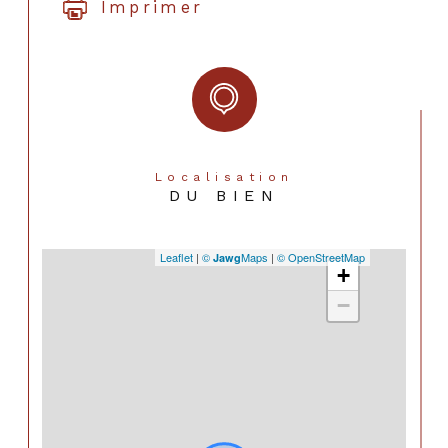
Imprimer
Localisation
DU BIEN
Leaflet
|
©
Maps
|
© OpenStreetMap
Jawg
+
−